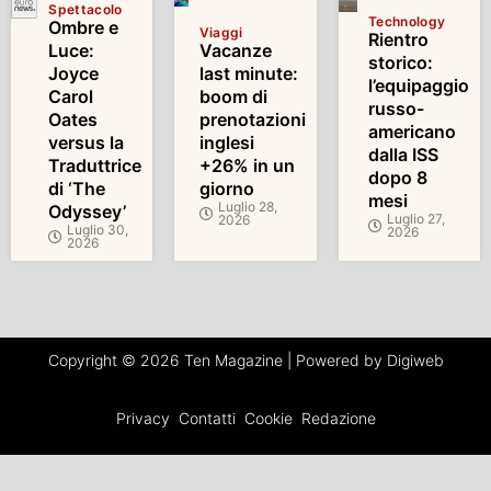
Spettacolo
Technology
Ombre e
Viaggi
Rientro
Luce:
Vacanze
storico:
Joyce
last minute:
l’equipaggio
Carol
boom di
russo-
Oates
prenotazioni
americano
versus la
inglesi
dalla ISS
Traduttrice
+26% in un
dopo 8
di ‘The
giorno
mesi
Luglio 28,
Odyssey’
Luglio 27,
2026
Luglio 30,
2026
2026
Copyright © 2026 Ten Magazine | Powered by Digiweb
Privacy
Contatti
Cookie
Redazione