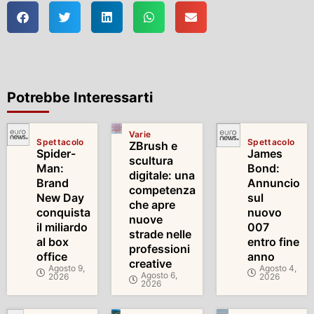
Potrebbe Interessarti
Varie
Spettacolo
Spettacolo
ZBrush e
Spider-
James
scultura
Man:
Bond:
digitale: una
Brand
Annuncio
competenza
New Day
sul
che apre
conquista
nuovo
nuove
il miliardo
007
strade nelle
al box
entro fine
professioni
office
anno
creative
Agosto 9,
Agosto 4,
Agosto 6,
2026
2026
2026