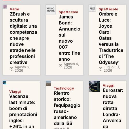
Varie
Spettacolo
Spettacolo
ZBrush e
Ombre e
James
scultura
Luce:
Bond:
digitale: una
Joyce
Annuncio
competenza
Carol
sul
che apre
Oates
nuovo
nuove
versus la
007
strade nelle
Traduttrice
entro fine
professioni
di ‘The
anno
creative
Odyssey’
Agosto 4,
Agosto 6,
Luglio 30,
2026
2026
2026
Viaggi
Technology
Eurostar:
Viaggi
Rientro
Vacanze
nuova
storico:
last minute:
rotta
l’equipaggio
boom di
diretta
russo-
prenotazioni
Londra-
americano
inglesi
Anversa
dalla ISS
+26% in un
da