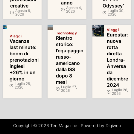
anno
creative
Odyssey’
Agosto 4,
Agosto 6,
Luglio 30,
2026
2026
2026
Viaggi
Technology
Eurostar:
Viaggi
Rientro
Vacanze
nuova
storico:
last minute:
rotta
l’equipaggio
boom di
diretta
russo-
prenotazioni
Londra-
americano
inglesi
Anversa
dalla ISS
+26% in un
da
dopo 8
giorno
dicembre
mesi
Luglio 28,
2024
Luglio 27,
2026
Luglio 26,
2026
2026
Copyright © 2026 Ten Magazine | Powered by Digiweb