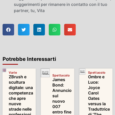
suggerimenti per rimanere in contatto con il tuo
partner
,
tu
,
Vita
Potrebbe Interessarti
Varie
Spettacolo
Spettacolo
ZBrush e
Ombre e
James
scultura
Luce:
Bond:
digitale: una
Joyce
Annuncio
competenza
Carol
sul
che apre
Oates
nuovo
nuove
versus la
007
strade nelle
Traduttrice
entro fine
professioni
di ‘The