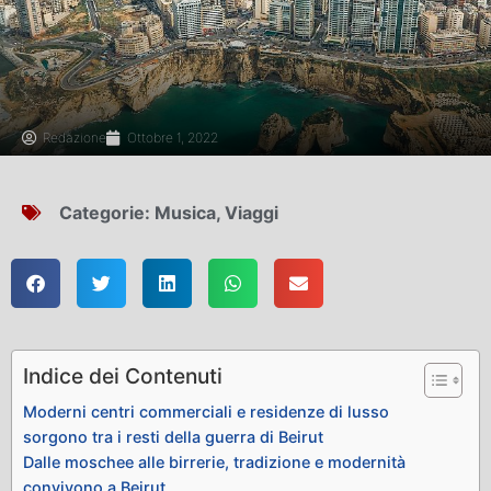
Redazione
Ottobre 1, 2022
Categorie:
Musica
,
Viaggi
Indice dei Contenuti
Moderni centri commerciali e residenze di lusso
sorgono tra i resti della guerra di Beirut
Dalle moschee alle birrerie, tradizione e modernità
convivono a Beirut