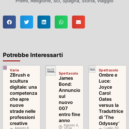
Premi
,
Religione
,
Sci
,
Spagna
,
Storia
,
viaggio
Potrebbe Interessarti
Varie
Spettacolo
Spettacolo
ZBrush e
Ombre e
James
scultura
Luce:
Bond:
digitale: una
Joyce
Annuncio
competenza
Carol
sul
che apre
Oates
nuovo
nuove
versus la
007
strade nelle
Traduttrice
entro fine
professioni
di ‘The
anno
creative
Odyssey’
Agosto 4,
Agosto 6,
Luglio 30,
2026