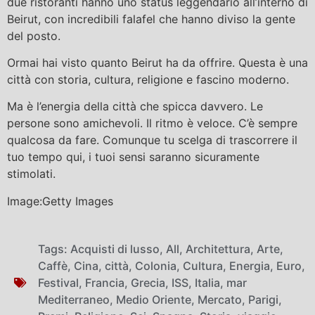
due ristoranti hanno uno status leggendario all’interno di
Beirut, con incredibili falafel che hanno diviso la gente
del posto.
Ormai hai visto quanto Beirut ha da offrire. Questa è una
città con storia, cultura, religione e fascino moderno.
Ma è l’energia della città che spicca davvero. Le
persone sono amichevoli. Il ritmo è veloce. C’è sempre
qualcosa da fare. Comunque tu scelga di trascorrere il
tuo tempo qui, i tuoi sensi saranno sicuramente
stimolati.
Image:Getty Images
Tags:
Acquisti di lusso
,
All
,
Architettura
,
Arte
,
Caffè
,
Cina
,
città
,
Colonia
,
Cultura
,
Energia
,
Euro
,
Festival
,
Francia
,
Grecia
,
ISS
,
Italia
,
mar
Mediterraneo
,
Medio Oriente
,
Mercato
,
Parigi
,