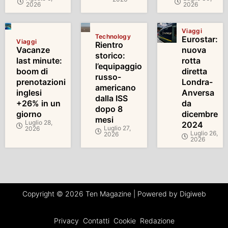
2026
2026
Viaggi
Technology
Eurostar:
Viaggi
Rientro
Vacanze
nuova
storico:
last minute:
rotta
l’equipaggio
boom di
diretta
russo-
prenotazioni
Londra-
americano
inglesi
Anversa
dalla ISS
+26% in un
da
dopo 8
giorno
dicembre
mesi
Luglio 28,
2024
Luglio 27,
2026
Luglio 26,
2026
2026
Copyright © 2026 Ten Magazine | Powered by Digiweb
Privacy
Contatti
Cookie
Redazione