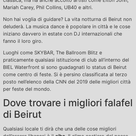
classica, ma ha anche accolto artisti come Elton John,
Mariah Carey, Phil Collins, UB40 e altri.
Non hai voglia di guidare? La vita notturna di Beirut non
deluderà. La musica dance è popolare in città e le cose
iniziano davvero in estate con DJ internazionali che
fanno il loro giro.
Luoghi come SKYBAR, The Ballroom Blitz e
praticamente qualsiasi istituzione di club all’interno del
BIEL Waterfront si sono guadagnati lo status di Beirut
come centro di feste. Si è persino classificata al terzo
posto nell’elenco della CNN del 2019 delle migliori città
per feste del mondo.
Dove trovare i migliori falafel
di Beirut
Qualsiasi locale ti dirà che una delle cose migliori
dell’essere libanesi è il
cibo
. Il clima costiero del paese