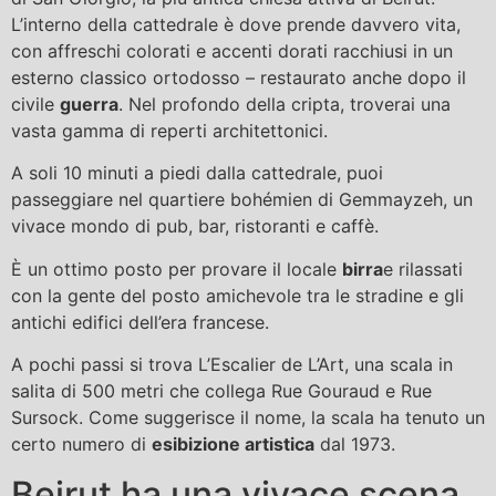
L’interno della cattedrale è dove prende davvero vita,
con affreschi colorati e accenti dorati racchiusi in un
esterno classico ortodosso – restaurato anche dopo il
civile
guerra
. Nel profondo della cripta, troverai una
vasta gamma di reperti architettonici.
A soli 10 minuti a piedi dalla cattedrale, puoi
passeggiare nel quartiere bohémien di Gemmayzeh, un
vivace mondo di pub, bar, ristoranti e caffè.
È un ottimo posto per provare il locale
birra
e rilassati
con la gente del posto amichevole tra le stradine e gli
antichi edifici dell’era francese.
A pochi passi si trova L’Escalier de L’Art, una scala in
salita di 500 metri che collega Rue Gouraud e Rue
Sursock. Come suggerisce il nome, la scala ha tenuto un
certo numero di
esibizione artistica
dal 1973.
Beirut ha una vivace scena