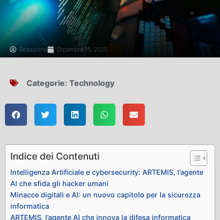
Redazione
Dicembre 15, 2025
Categorie:
Technology
Indice dei Contenuti
Intelligenza Artificiale e cybersecurity: ARTEMIS, l’agente
AI che sfida gli hacker umani
Minacce digitali e AI: un nuovo capitolo per la sicurezza
informatica
ARTEMIS, l’agente AI che innova la difesa informatica