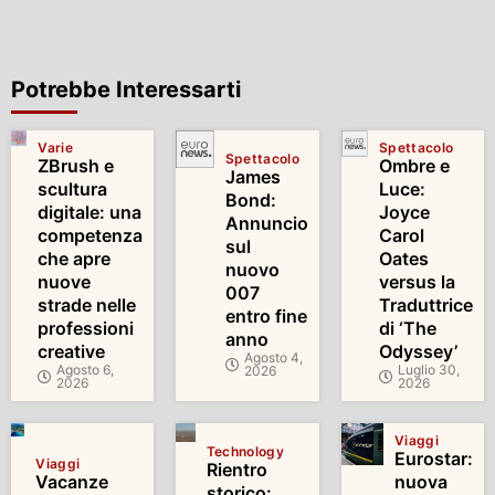
Potrebbe Interessarti
Varie
Spettacolo
Spettacolo
ZBrush e
Ombre e
James
scultura
Luce:
Bond:
digitale: una
Joyce
Annuncio
competenza
Carol
sul
che apre
Oates
nuovo
nuove
versus la
007
strade nelle
Traduttrice
entro fine
professioni
di ‘The
anno
creative
Odyssey’
Agosto 4,
Agosto 6,
Luglio 30,
2026
2026
2026
Viaggi
Technology
Eurostar:
Viaggi
Rientro
Vacanze
nuova
storico: