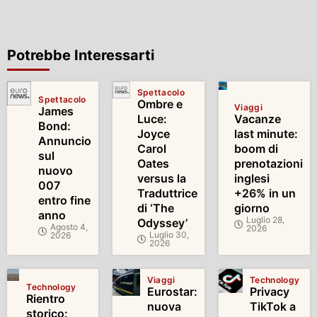
Potrebbe Interessarti
Spettacolo
Spettacolo
Ombre e
Viaggi
James
Luce:
Vacanze
Bond:
Joyce
last minute:
Annuncio
Carol
boom di
sul
Oates
prenotazioni
nuovo
versus la
inglesi
007
Traduttrice
+26% in un
entro fine
di ‘The
giorno
anno
Luglio 28,
Odyssey’
Agosto 4,
2026
Luglio 30,
2026
2026
Viaggi
Technology
Technology
Eurostar:
Privacy
Rientro
nuova
TikTok a
storico: