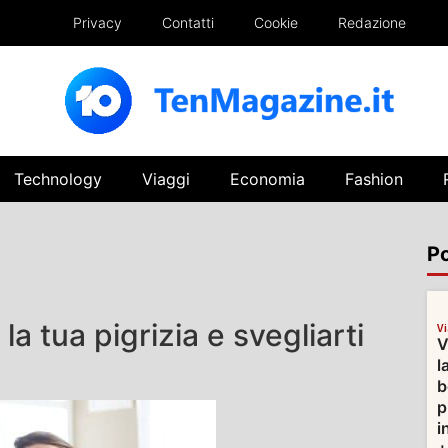
Privacy
Contatti
Cookie
Redazione
Technology
Viaggi
Economia
Fashion
Po
la tua pigrizia e svegliarti
V
V
l
b
p
i