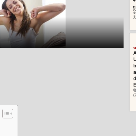
+
g
V
A
U
b
d
E