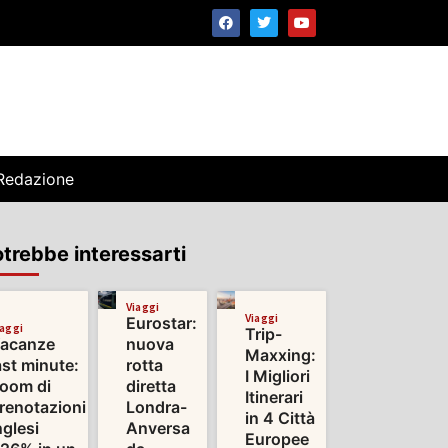
Redazione
trebbe interessarti
Viaggi
Viaggi
Eurostar:
iaggi
Trip-
acanze
nuova
Maxxing:
ast minute:
rotta
I Migliori
oom di
diretta
Itinerari
renotazioni
Londra-
in 4 Città
nglesi
Anversa
Europee