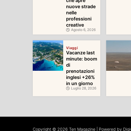
che apre
nuove strade
nelle
professioni
creative
Agosto 6, 2026
Viaggi
Vacanze last
minute: boom
di
prenotazioni
inglesi +26%
in un giorno
Luglio 28, 2026
Copyright © 2026 Ten Magazine | Powered by Dig