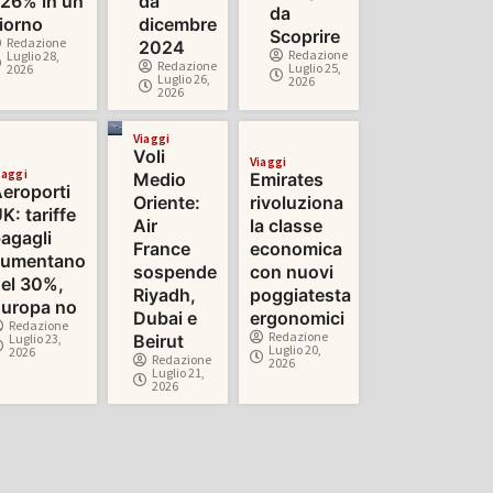
26% in un
da
da
iorno
dicembre
Scoprire
Redazione
2024
Redazione
Luglio 28,
Redazione
Luglio 25,
2026
Luglio 26,
2026
2026
Viaggi
Voli
Viaggi
iaggi
Medio
Emirates
eroporti
Oriente:
rivoluziona
K: tariffe
Air
la classe
agagli
France
economica
aumentano
sospende
con nuovi
el 30%,
Riyadh,
poggiatesta
uropa no
Dubai e
ergonomici
Redazione
Redazione
Luglio 23,
Beirut
Luglio 20,
2026
Redazione
2026
Luglio 21,
2026