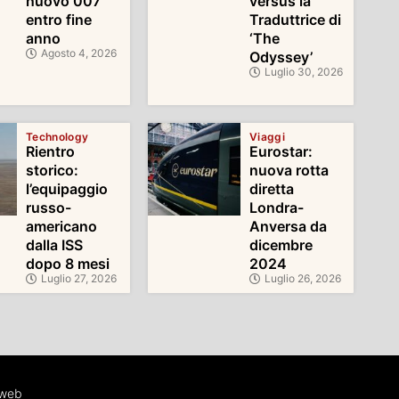
nuovo 007
versus la
entro fine
Traduttrice di
anno
‘The
Agosto 4, 2026
Odyssey’
Luglio 30, 2026
Technology
Viaggi
Rientro
Eurostar:
storico:
nuova rotta
l’equipaggio
diretta
russo-
Londra-
americano
Anversa da
dalla ISS
dicembre
dopo 8 mesi
2024
Luglio 27, 2026
Luglio 26, 2026
iweb