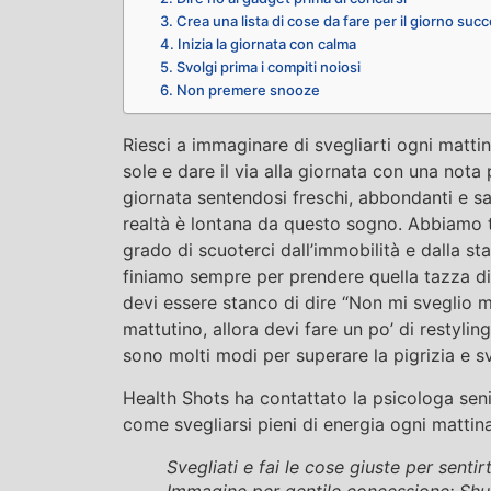
3. Crea una lista di cose da fare per il giorno suc
4. Inizia la giornata con calma
5. Svolgi prima i compiti noiosi
6. Non premere snooze
Riesci a immaginare di svegliarti ogni matti
sole e dare il via alla giornata con una nota 
giornata sentendosi freschi, abbondanti e sa
realtà è lontana da questo sogno. Abbiamo tu
grado di scuoterci dall’immobilità e dalla sta
finiamo sempre per prendere quella tazza di 
devi essere stanco di dire “Non mi sveglio m
mattutino, allora devi fare un po’ di restyling
sono molti modi per superare la pigrizia e sve
Health Shots ha contattato la psicologa sen
come svegliarsi pieni di energia ogni mattina
Svegliati e fai le cose giuste per sentir
Immagine per gentile concessione: Shu