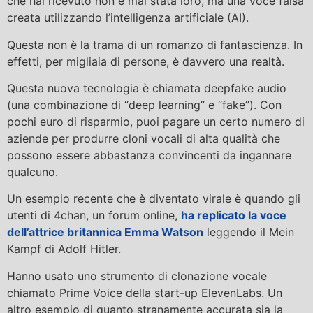
che hai ricevuto non è mai stata loro, ma una voce falsa
creata utilizzando l’intelligenza artificiale (AI).
Questa non è la trama di un romanzo di fantascienza. In
effetti, per migliaia di persone, è davvero una realtà.
Questa nuova tecnologia è chiamata deepfake audio
(una combinazione di “deep learning” e “fake”). Con
pochi euro di risparmio, puoi pagare un certo numero di
aziende per produrre cloni vocali di alta qualità che
possono essere abbastanza convincenti da ingannare
qualcuno.
Un esempio recente che è diventato virale è quando gli
utenti di 4chan, un forum online,
ha replicato la voce
dell’attrice britannica Emma Watson
leggendo il Mein
Kampf di Adolf Hitler.
Hanno usato uno strumento di clonazione vocale
chiamato Prime Voice della start-up ElevenLabs. Un
altro esempio di quanto stranamente accurata sia la