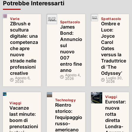
Potrebbe Interessarti
Varie
Spettacolo
Spettacolo
ZBrush e
Ombre e
James
scultura
Luce:
Bond:
digitale: una
Joyce
Annuncio
competenza
Carol
sul
che apre
Oates
nuovo
nuove
versus la
007
strade nelle
Traduttrice
entro fine
professioni
di ‘The
anno
creative
Odyssey’
Agosto 4,
Agosto 6,
Luglio 30,
2026
2026
2026
Viaggi
Technology
Eurostar:
Viaggi
Rientro
Vacanze
nuova
storico:
last minute:
rotta
l’equipaggio
boom di
diretta
russo-
prenotazioni
Londra-
americano