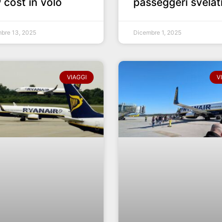
 cost in volo
passeggeri svelat
bre 13, 2025
Dicembre 1, 2025
VIAGGI
V