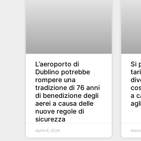
L’aeroporto di
Si 
Dublino potrebbe
tar
rompere una
div
tradizione di 76 anni
cos
di benedizione degli
a c
aerei a causa delle
agl
nuove regole di
sicurezza
Aprile 6, 2024
Marzo