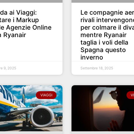
da ai Viaggi:
Le compagnie ae
tare i Markup
rivali intervengon
le Agenzie Online
per colmare il div
 Ryanair
mentre Ryanair
taglia i voli della
Spagna questo
inverno
re 9, 2025
Settembre 18, 2025
VIAGGI
V