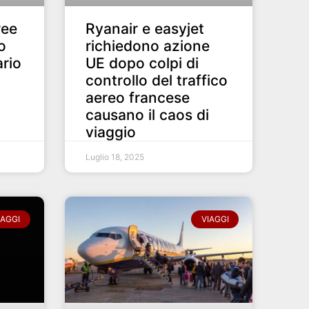
ree
Ryanair e easyjet
o
richiedono azione
ario
UE dopo colpi di
controllo del traffico
aereo francese
causano il caos di
viaggio
Luglio 18, 2025
IAGGI
VIAGGI