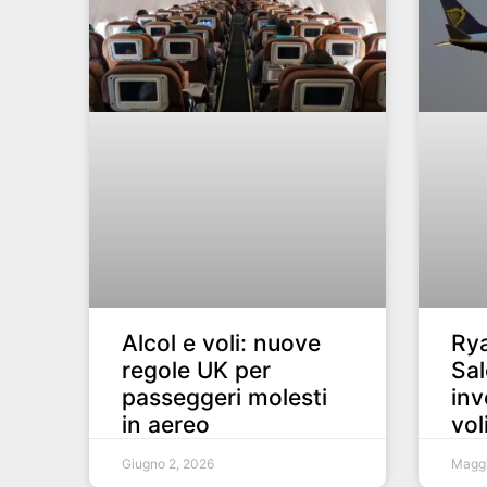
Alcol e voli: nuove
Rya
regole UK per
Sal
passeggeri molesti
inv
in aereo
vol
Giugno 2, 2026
Maggi