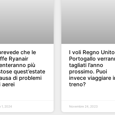
prevede che le
I voli Regno Unito
iffe Ryanair
Portogallo verra
enteranno più
tagliati l’anno
tose quest’estate
prossimo. Puoi
ausa di problemi
invece viaggiare i
i aerei
treno?
 1, 2024
Novembre 24, 2023