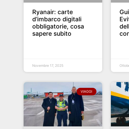
Ryanair: carte
Gui
d’imbarco digitali
Evi
obbligatorie, cosa
del
sapere subito
con
Novembre 17, 2025
Ottob
VIAGGI