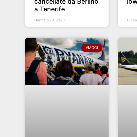
cancellate da Berlino
low
a Tenerife
Gennaio 28, 2026
Dicem
VIAGGI