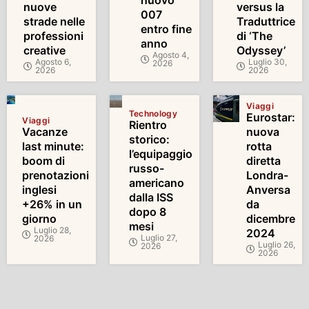
nuove
versus la
007
strade nelle
Traduttrice
entro fine
professioni
di ‘The
anno
creative
Odyssey’
Agosto 4,
Agosto 6,
Luglio 30,
2026
2026
2026
Viaggi
Technology
Eurostar:
Viaggi
Rientro
Vacanze
nuova
storico:
last minute:
rotta
l’equipaggio
boom di
diretta
russo-
prenotazioni
Londra-
americano
inglesi
Anversa
dalla ISS
+26% in un
da
dopo 8
giorno
dicembre
mesi
Luglio 28,
2024
Luglio 27,
2026
Luglio 26,
2026
2026