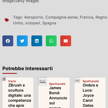
Image:Getty Images
Tags:
Aeroporto
,
Compagnie aeree
,
Francia
,
Regno
Unito
,
scioperi
,
Spagna
Potrebbe Interessarti
Varie
Spettacolo
Spettacolo
ZBrush e
Ombre e
James
scultura
Luce:
Bond:
digitale: una
Joyce
Annuncio
competenza
Carol
sul
che apre
Oates
nuovo