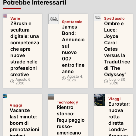
Potrebbe Interessarti
Varie
Spettacolo
Spettacolo
ZBrush e
Ombre e
James
scultura
Luce:
Bond:
digitale: una
Joyce
Annuncio
competenza
Carol
sul
che apre
Oates
nuovo
nuove
versus la
007
strade nelle
Traduttrice
entro fine
professioni
di ‘The
anno
creative
Odyssey’
Agosto 4,
Agosto 6,
Luglio 30,
2026
2026
2026
Viaggi
Technology
Eurostar:
Viaggi
Rientro
Vacanze
nuova
storico:
last minute:
rotta
l’equipaggio
boom di
diretta
russo-
prenotazioni
Londra-
americano
inglesi
Anversa