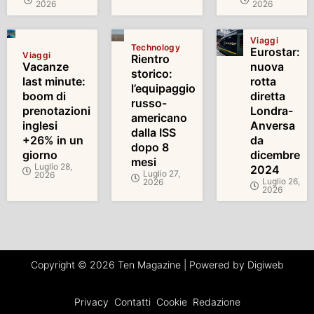
2026
2026
Viaggi
Technology
Eurostar:
Viaggi
Rientro
Vacanze
nuova
storico:
last minute:
rotta
l’equipaggio
boom di
diretta
russo-
prenotazioni
Londra-
americano
inglesi
Anversa
dalla ISS
+26% in un
da
dopo 8
giorno
dicembre
mesi
Luglio 28,
2024
Luglio 27,
2026
Luglio 26,
2026
2026
Copyright © 2026 Ten Magazine | Powered by Digiweb
Privacy
Contatti
Cookie
Redazione