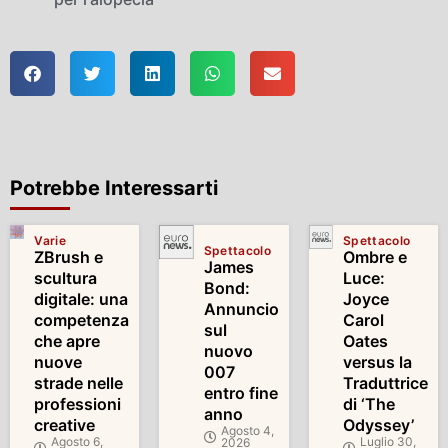
Potrebbe Interessarti
Varie
Spettacolo
Spettacolo
ZBrush e
Ombre e
James
scultura
Luce:
Bond:
digitale: una
Joyce
Annuncio
competenza
Carol
sul
che apre
Oates
nuovo
nuove
versus la
007
strade nelle
Traduttrice
entro fine
professioni
di ‘The
anno
creative
Odyssey’
Agosto 4,
Agosto 6,
Luglio 30,
2026