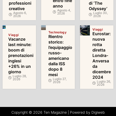
entro fine
professioni
di ‘The
anno
creative
Odyssey’
Agosto 4,
Agosto 6,
Luglio 30,
2026
2026
2026
Viaggi
Technology
Eurostar:
Viaggi
Rientro
Vacanze
nuova
storico:
last minute:
rotta
l’equipaggio
boom di
diretta
russo-
prenotazioni
Londra-
americano
inglesi
Anversa
dalla ISS
+26% in un
da
dopo 8
giorno
dicembre
mesi
Luglio 28,
2024
Luglio 27,
2026
Luglio 26,
2026
2026
Copyright © 2026 Ten Magazine | Powered by Digiweb