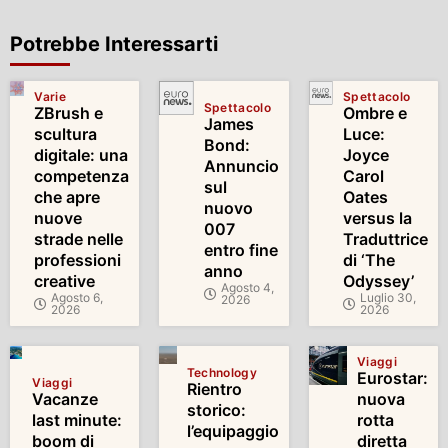
Potrebbe Interessarti
Varie
Spettacolo
Spettacolo
ZBrush e
Ombre e
James
scultura
Luce:
Bond:
digitale: una
Joyce
Annuncio
competenza
Carol
sul
che apre
Oates
nuovo
nuove
versus la
007
strade nelle
Traduttrice
entro fine
professioni
di ‘The
anno
creative
Odyssey’
Agosto 4,
Agosto 6,
Luglio 30,
2026
2026
2026
Viaggi
Technology
Eurostar:
Viaggi
Rientro
Vacanze
nuova
storico:
last minute:
rotta
l’equipaggio
boom di
diretta