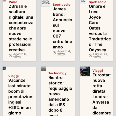
Varie
Spettacolo
Spettacolo
ZBrush e
Ombre e
James
scultura
Luce:
Bond:
digitale: una
Joyce
Annuncio
competenza
Carol
sul
che apre
Oates
nuovo
nuove
versus la
007
strade nelle
Traduttrice
entro fine
professioni
di ‘The
anno
creative
Odyssey’
Agosto 4,
Agosto 6,
Luglio 30,
2026
2026
2026
Viaggi
Technology
Eurostar:
Viaggi
Rientro
Vacanze
nuova
storico:
last minute:
rotta
l’equipaggio
boom di
diretta
russo-
prenotazioni
Londra-
americano
inglesi
Anversa
dalla ISS
+26% in un
da
dopo 8
giorno
dicembre
mesi