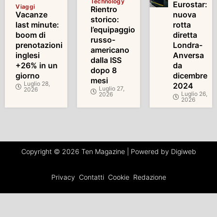
Technology
Eurostar:
Viaggi
Rientro
Vacanze
nuova
storico:
last minute:
rotta
l’equipaggio
boom di
diretta
russo-
prenotazioni
Londra-
americano
inglesi
Anversa
dalla ISS
+26% in un
da
dopo 8
giorno
dicembre
mesi
Luglio 28,
2024
Luglio 27,
2026
Luglio 26,
2026
2026
Copyright © 2026 Ten Magazine | Powered by Digiweb
Privacy
Contatti
Cookie
Redazione