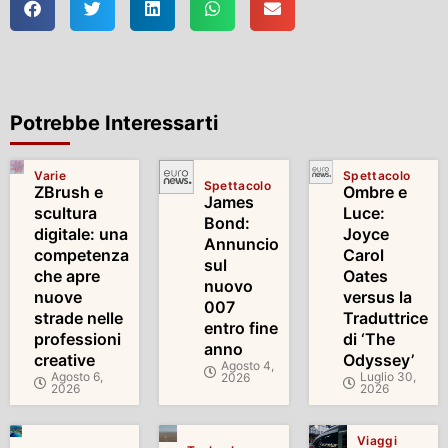
Potrebbe Interessarti
Varie
Spettacolo
Spettacolo
ZBrush e
Ombre e
James
scultura
Luce:
Bond:
digitale: una
Joyce
Annuncio
competenza
Carol
sul
che apre
Oates
nuovo
nuove
versus la
007
strade nelle
Traduttrice
entro fine
professioni
di ‘The
anno
creative
Odyssey’
Agosto 4,
Agosto 6,
Luglio 30,
2026
2026
2026
Viaggi