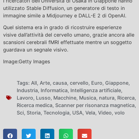
I ricercatori dell’Università di Osaka in Giappone hanno
utilizzato Stable Diffusion, un generatore di testo in
immagine simile a Midjourney e DALL-E 2 di OpenAI.
Quel sistema era in grado di ricostruire esperienze
visive dall’attività del cervello umano, grazie ancora alle
scansioni cerebrali fMRI effettuate mentre un soggetto
guardava un segnale visivo.
Image:Getty Images
Tags:
All
,
Arte
,
causa
,
cervello
,
Euro
,
Giappone
,
Industria
,
Informatica
,
Intelligenza artificiale
,
Lavoro
,
Lusso
,
Macchine
,
Musica
,
natura
,
Ricerca
,
Ricerca medica
,
Scanner per risonanza magnetica
,
Sci
,
Storia
,
Tecnologia
,
USA
,
Vela
,
Video
,
volo