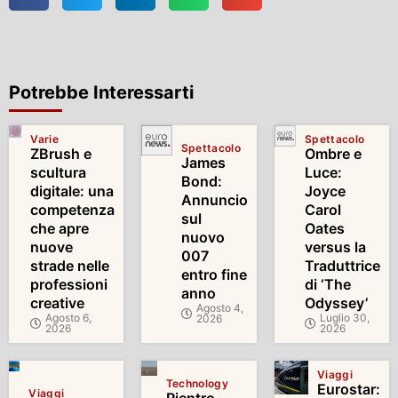
Potrebbe Interessarti
Varie
Spettacolo
Spettacolo
ZBrush e
Ombre e
James
scultura
Luce:
Bond:
digitale: una
Joyce
Annuncio
competenza
Carol
sul
che apre
Oates
nuovo
nuove
versus la
007
strade nelle
Traduttrice
entro fine
professioni
di ‘The
anno
creative
Odyssey’
Agosto 4,
Agosto 6,
Luglio 30,
2026
2026
2026
Viaggi
Technology
Eurostar:
Viaggi