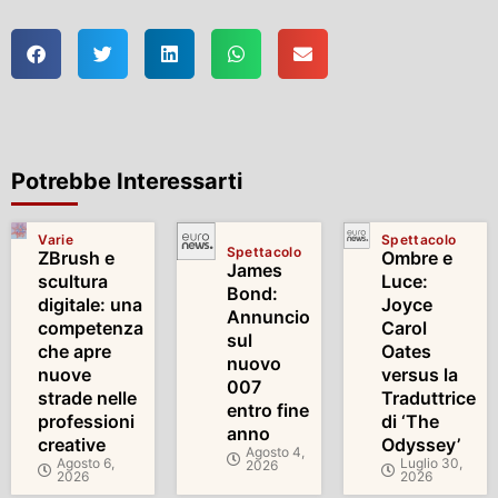
Potrebbe Interessarti
Varie
Spettacolo
Spettacolo
ZBrush e
Ombre e
James
scultura
Luce:
Bond:
digitale: una
Joyce
Annuncio
competenza
Carol
sul
che apre
Oates
nuovo
nuove
versus la
007
strade nelle
Traduttrice
entro fine
professioni
di ‘The
anno
creative
Odyssey’
Agosto 4,
Agosto 6,
Luglio 30,
2026
2026
2026