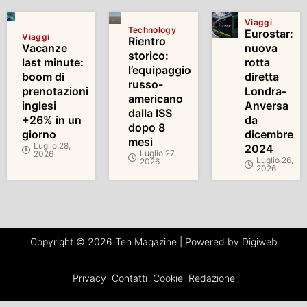
Viaggi
Technology
Eurostar:
Viaggi
Rientro
Vacanze
nuova
storico:
last minute:
rotta
l’equipaggio
boom di
diretta
russo-
prenotazioni
Londra-
americano
inglesi
Anversa
dalla ISS
+26% in un
da
dopo 8
giorno
dicembre
mesi
Luglio 28,
2024
Luglio 27,
2026
Luglio 26,
2026
2026
Copyright © 2026 Ten Magazine | Powered by Digiweb
Privacy
Contatti
Cookie
Redazione