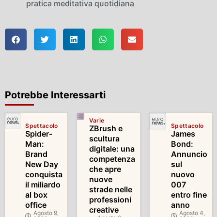
pratica meditativa quotidiana
Potrebbe Interessarti
Varie
Spettacolo
Spettacolo
ZBrush e
Spider-
James
scultura
Man:
Bond:
digitale: una
Brand
Annuncio
competenza
New Day
sul
che apre
conquista
nuovo
nuove
il miliardo
007
strade nelle
al box
entro fine
professioni
office
anno
creative
Agosto 9,
Agosto 4,