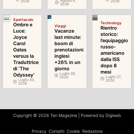
Agosto 6,
2026
2026
2026
Spettacolo
Technology
Ombre e
Viaggi
Rientro
Luce:
Vacanze
storico:
Joyce
last minute:
l’equipaggio
Carol
boom di
russo-
Oates
prenotazioni
americano
versus la
inglesi
dalla ISS
Traduttrice
+26% in un
dopo 8
di ‘The
giorno
mesi
Luglio 28,
Odyssey’
Luglio 27,
2026
Luglio 30,
2026
2026
Copyright © 2026 Ten Magazine | Powered by Digiweb
Privacy
Contatti
Cookie
Redazione