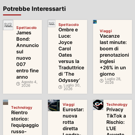
Potrebbe Interessarti
Spettacolo
Spettacolo
Ombre e
Viaggi
James
Luce:
Vacanze
Bond:
Joyce
last minute:
Annuncio
Carol
boom di
sul
Oates
prenotazioni
nuovo
versus la
inglesi
007
Traduttrice
+26% in un
entro fine
di ‘The
giorno
anno
Luglio 28,
Odyssey’
Agosto 4,
2026
Luglio 30,
2026
2026
Viaggi
Technology
Technology
Eurostar:
Privacy
Rientro
nuova
TikTok a
storico:
rotta
Rischio:
l’equipaggio
diretta
L’UE
russo-
Londra-
Avverte