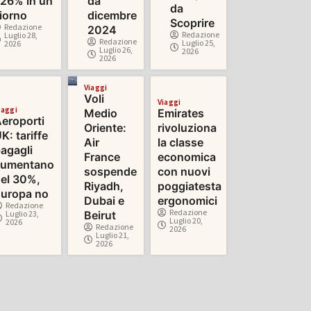
26% in un
da
da
iorno
dicembre
Scoprire
Redazione
2024
Redazione
Luglio 28,
Redazione
Luglio 25,
2026
Luglio 26,
2026
2026
Viaggi
Voli
Viaggi
iaggi
Medio
Emirates
eroporti
Oriente:
rivoluziona
K: tariffe
Air
la classe
agagli
France
economica
aumentano
sospende
con nuovi
el 30%,
Riyadh,
poggiatesta
uropa no
Dubai e
ergonomici
Redazione
Redazione
Luglio 23,
Beirut
Luglio 20,
2026
Redazione
2026
Luglio 21,
2026