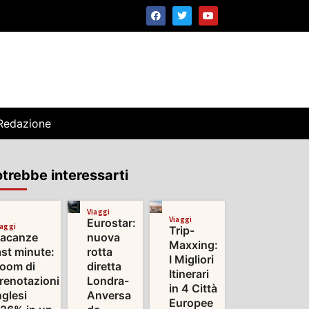
Redazione
trebbe interessarti
Viaggi
Viaggi
Eurostar:
iaggi
Trip-
acanze
nuova
Maxxing:
ast minute:
rotta
I Migliori
oom di
diretta
Itinerari
renotazioni
Londra-
in 4 Città
nglesi
Anversa
Europee