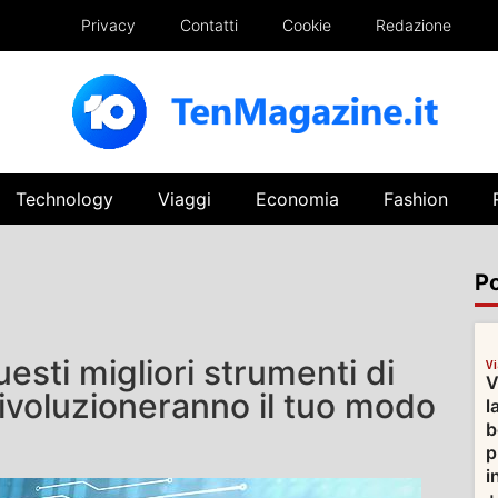
Privacy
Contatti
Cookie
Redazione
Technology
Viaggi
Economia
Fashion
Po
sti migliori strumenti di
V
V
 rivoluzioneranno il tuo modo
l
b
p
i