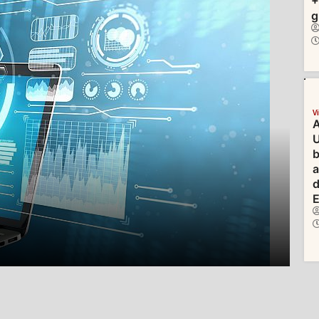
+
g
V
A
U
b
d
E