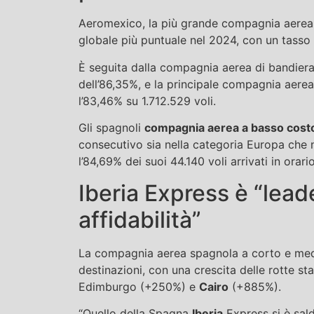
Aeromexico, la più grande compagnia aerea 
globale più puntuale nel 2024, con un tasso d
È seguita dalla compagnia aerea di bandier
dell’86,35%, e la principale compagnia aerea
l’83,46% su 1.712.529 voli.
Gli spagnoli
compagnia aerea a basso cost
consecutivo sia nella categoria Europa che
l’84,69% dei suoi 44.140 voli arrivati ​​in orario
Iberia Express è “lead
affidabilità”
La compagnia aerea spagnola a corto e medi
destinazioni, con una crescita delle rotte 
Edimburgo (+250%) e
Cairo
(+885%).
“Quello della Spagna
Iberia
Express si è sal