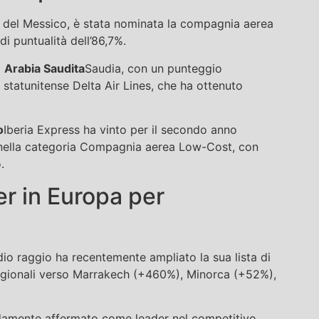
del Messico, è stata nominata la compagnia aerea
i puntualità dell’86,7%.
a
Arabia Saudita
Saudia, con un punteggio
 statunitense Delta Air Lines, che ha ottenuto
o
Iberia Express ha vinto per il secondo anno
 nella categoria Compagnia aerea Low-Cost, con
.
er in Europa per
o raggio ha recentemente ampliato la sua lista di
stagionali verso Marrakech (+460%), Minorca (+52%),
damente affermato come leader nel competitivo