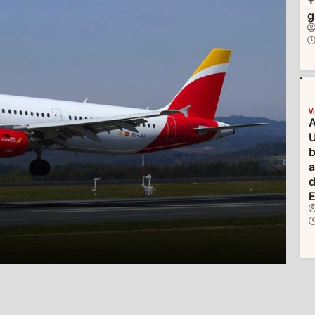
+
g
V
A
U
b
d
E