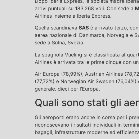
Dopo Iberia Express, la società madre Iberia
arrivi puntuali su 183.268 voli. Con sede a
M
Airlines insieme a Iberia Express.
Quella scandinava
SAS
è arrivato terzo, con
aerea nazionale di Danimarca, Norvegia e Sv
sede a Solna, Svezia.
La spagnola Vueling si è classificata al qu
Airlines è arrivata tra le prime cinque con u
Air Europa (78,99%), Austrian Airlines (78,72
(77,72%) e Norwegian Air Sweden (76,04%) oc
generale. dieci per l’Europa.
Quali sono stati gli ae
Gli aeroporti erano anche in corsa per i pre
riconoscevano i risultati individuali in termi
bagagli, infrastrutture moderne ed efficienza