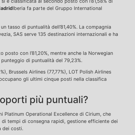
 si è classificata al secondo posto con l’81,58% di
adrid
Iberia fa parte del Gruppo International
 un tasso di puntualità dell’81,40%. La compagnia
ezia, SAS serve 135 destinazioni internazionali e ha
arto posto con l’81,20%, mentre anche la Norwegian
n punteggio di puntualità del 79,23%.
%), Brussels Airlines (77,77%), LOT Polish Airlines
cupano gli ultimi cinque posti nella classifica
roporti più puntuali?
mi Platinum Operational Excellence di Cirium, che
ni di tempi di consegna rapidi, gestione efficiente dei
 dei costi.