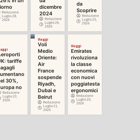
26% in un
da
da
iorno
dicembre
Scoprire
Redazione
2024
Redazione
Luglio 28,
Redazione
Luglio 25,
2026
Luglio 26,
2026
2026
Viaggi
Voli
Viaggi
iaggi
Medio
Emirates
eroporti
Oriente:
rivoluziona
K: tariffe
Air
la classe
agagli
France
economica
aumentano
sospende
con nuovi
el 30%,
Riyadh,
poggiatesta
uropa no
Dubai e
ergonomici
Redazione
Redazione
Luglio 23,
Beirut
Luglio 20,
2026
Redazione
2026
Luglio 21,
2026