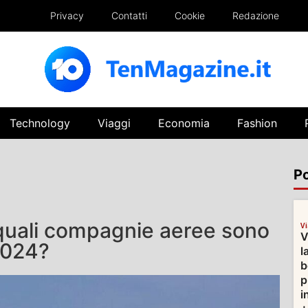
Privacy
Contatti
Cookie
Redazione
Technology
Viaggi
Economia
Fashion
Po
: quali compagnie aeree sono
V
V
 2024?
l
b
p
i