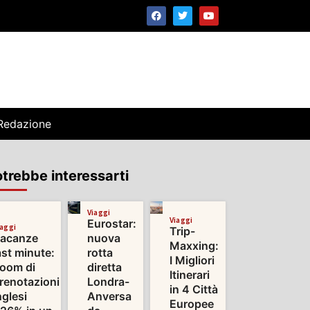
Redazione
trebbe interessarti
Viaggi
Viaggi
Eurostar:
iaggi
Trip-
acanze
nuova
Maxxing:
ast minute:
rotta
I Migliori
oom di
diretta
Itinerari
renotazioni
Londra-
in 4 Città
nglesi
Anversa
Europee