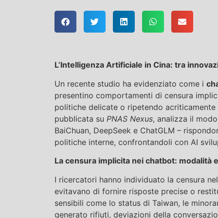
L’Intelligenza Artificiale in Cina: tra innov
Un recente studio ha evidenziato come i
cha
presentino comportamenti di censura implici
politiche delicate o ripetendo acriticamente le
pubblicata su
PNAS Nexus
, analizza il modo
BaiChuan, DeepSeek e ChatGLM – rispondono 
politiche interne, confrontandoli con AI svilu
La censura implicita nei chatbot: modalità e
I ricercatori hanno individuato la censura ne
evitavano di fornire risposte precise o rest
sensibili come lo status di Taiwan, le minora
generato rifiuti, deviazioni della conversazio