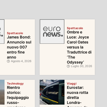
Spettacolo
Ombre e
Spettacolo
James Bond:
Luce: Joyce
Annuncio sul
Carol Oates
nuovo 007
versus la
entro fine
Traduttrice di
anno
‘The
Agosto 4, 2026
Odyssey’
Luglio 30, 2026
Technology
Viaggi
Rientro
Eurostar:
storico:
nuova rotta
l’equipaggio
diretta
russo-
Londra-