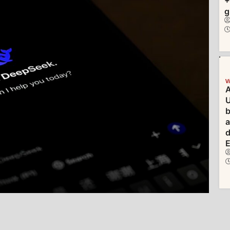
+
g
V
A
U
b
d
E