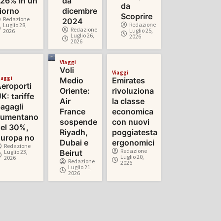
26% in un
da
da
iorno
dicembre
Scoprire
Redazione
2024
Redazione
Luglio 28,
Redazione
Luglio 25,
2026
Luglio 26,
2026
2026
Viaggi
Voli
Viaggi
iaggi
Medio
Emirates
eroporti
Oriente:
rivoluziona
K: tariffe
Air
la classe
agagli
France
economica
aumentano
sospende
con nuovi
el 30%,
Riyadh,
poggiatesta
uropa no
Dubai e
ergonomici
Redazione
Redazione
Luglio 23,
Beirut
Luglio 20,
2026
Redazione
2026
Luglio 21,
2026