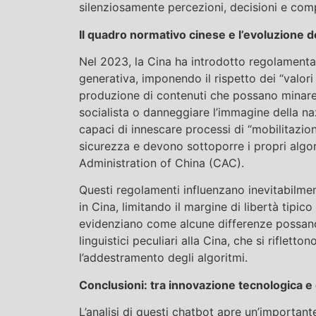
silenziosamente percezioni, decisioni e comp
Il quadro normativo cinese e l’evoluzione de
Nel 2023, la Cina ha introdotto regolamentaz
generativa, imponendo il rispetto dei “valor
produzione di contenuti che possano minare l
socialista o danneggiare l’immagine della n
capaci di innescare processi di “mobilitazion
sicurezza e devono sottoporre i propri algor
Administration of China (CAC).
Questi regolamenti influenzano inevitabilmente
in Cina, limitando il margine di libertà tipico 
evidenziano come alcune differenze possano d
linguistici peculiari alla Cina, che si riflett
l’addestramento degli algoritmi.
Conclusioni: tra innovazione tecnologica e 
L’analisi di questi chatbot apre un’importante