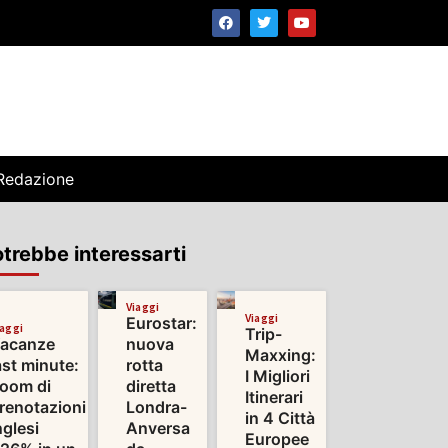
Redazione
trebbe interessarti
Viaggi
Viaggi
Eurostar:
iaggi
Trip-
acanze
nuova
Maxxing:
ast minute:
rotta
I Migliori
oom di
diretta
Itinerari
renotazioni
Londra-
in 4 Città
nglesi
Anversa
Europee