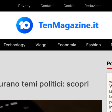
Privacy
Contatti
Cookie
Redazione
Technology
Viaggi
Economia
Fashion
Po
rano temi politici: scopri
V
V
l
b
p
i