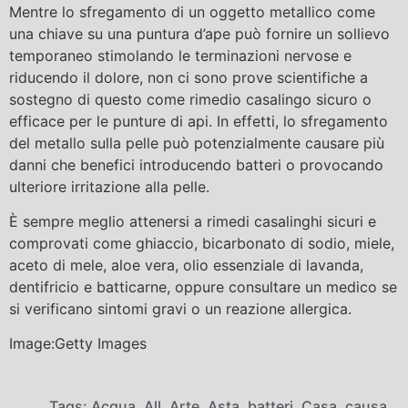
Mentre lo sfregamento di un oggetto metallico come
una chiave su una puntura d’ape può fornire un sollievo
temporaneo stimolando le terminazioni nervose e
riducendo il dolore, non ci sono prove scientifiche a
sostegno di questo come rimedio casalingo sicuro o
efficace per le punture di api. In effetti, lo sfregamento
del metallo sulla pelle può potenzialmente causare più
danni che benefici introducendo batteri o provocando
ulteriore irritazione alla pelle.
È sempre meglio attenersi a rimedi casalinghi sicuri e
comprovati come ghiaccio, bicarbonato di sodio, miele,
aceto di mele, aloe vera, olio essenziale di lavanda,
dentifricio e batticarne, oppure consultare un medico se
si verificano sintomi gravi o un reazione allergica.
Image:Getty Images
Tags:
Acqua
,
All
,
Arte
,
Asta
,
batteri
,
Casa
,
causa
,