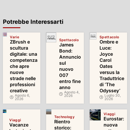
Potrebbe Interessarti
Varie
Spettacolo
Spettacolo
ZBrush e
Ombre e
James
scultura
Luce:
Bond:
digitale: una
Joyce
Annuncio
competenza
Carol
sul
che apre
Oates
nuovo
nuove
versus la
007
strade nelle
Traduttrice
entro fine
professioni
di ‘The
anno
creative
Odyssey’
Agosto 4,
Agosto 6,
Luglio 30,
2026
2026
2026
Viaggi
Technology
Eurostar:
Viaggi
Rientro
Vacanze
nuova
storico: