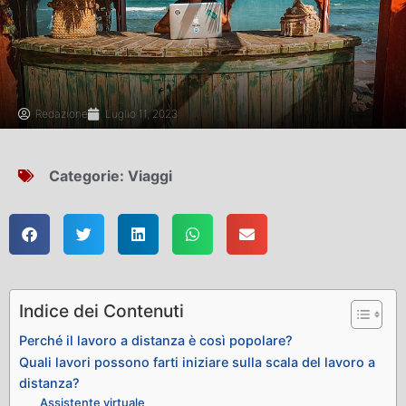
Redazione
Luglio 11, 2023
Categorie:
Viaggi
Indice dei Contenuti
Perché il lavoro a distanza è così popolare?
Quali lavori possono farti iniziare sulla scala del lavoro a
distanza?
Assistente virtuale