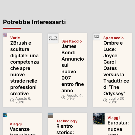
Potrebbe Interessarti
Varie
Spettacolo
Spettacolo
ZBrush e
Ombre e
James
scultura
Luce:
Bond:
digitale: una
Joyce
Annuncio
competenza
Carol
sul
che apre
Oates
nuovo
nuove
versus la
007
strade nelle
Traduttrice
entro fine
professioni
di ‘The
anno
creative
Odyssey’
Agosto 4,
Agosto 6,
Luglio 30,
2026
2026
2026
Viaggi
Technology
Eurostar:
Viaggi
Rientro
Vacanze
nuova
storico: