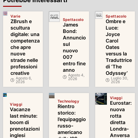
Potrebbe Interessarti
Varie
Spettacolo
Spettacolo
ZBrush e
Ombre e
James
scultura
Luce:
Bond:
digitale: una
Joyce
Annuncio
competenza
Carol
sul
che apre
Oates
nuovo
nuove
versus la
007
strade nelle
Traduttrice
entro fine
professioni
di ‘The
anno
creative
Odyssey’
Agosto 4,
Agosto 6,
Luglio 30,
2026
2026
2026
Viaggi
Technology
Eurostar:
Viaggi
Rientro
Vacanze
nuova
storico:
last minute:
rotta
l’equipaggio
boom di
diretta
russo-
prenotazioni
Londra-
americano
inglesi
Anversa