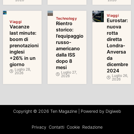
Viaggi
Technology
Eurostar:
Viaggi
Rientro
Vacanze
nuova
storico:
last minute:
rotta
l’equipaggio
boom di
diretta
russo-
prenotazioni
Londra-
americano
inglesi
Anversa
dalla ISS
+26% in un
da
dopo 8
giorno
dicembre
mesi
Luglio 28,
2024
Luglio 27,
2026
Luglio 26,
2026
2026
Copyright © 2026 Ten Magazine | Powered by Digiweb
Privacy
Contatti
Cookie
Redazione