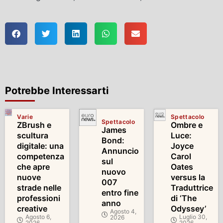
Potrebbe Interessarti
Varie
Spettacolo
Spettacolo
ZBrush e
Ombre e
James
scultura
Luce:
Bond:
digitale: una
Joyce
Annuncio
competenza
Carol
sul
che apre
Oates
nuovo
nuove
versus la
007
strade nelle
Traduttrice
entro fine
professioni
di ‘The
anno
creative
Odyssey’
Agosto 4,
Agosto 6,
Luglio 30,
2026
2026
2026