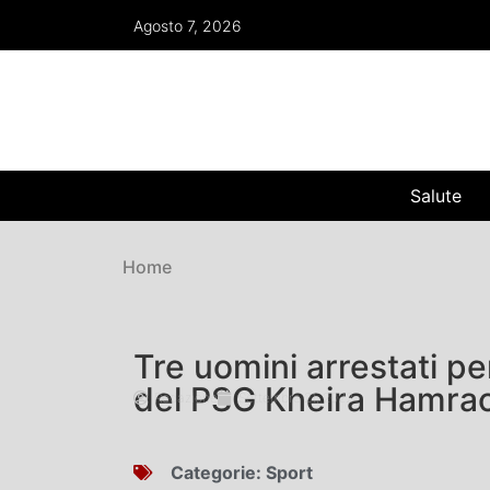
Agosto 7, 2026
Salute
Home
Tre uomini arrestati pe
del PSG Kheira Hamra
Redazione
Settembre 21, 2022
Categorie:
Sport