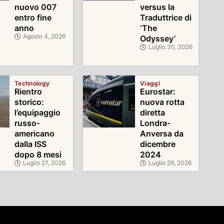
nuovo 007
versus la
entro fine
Traduttrice di
anno
‘The
Agosto 4, 2026
Odyssey’
Luglio 30, 2026
Technology
Viaggi
Rientro
Eurostar:
storico:
nuova rotta
l’equipaggio
diretta
russo-
Londra-
americano
Anversa da
dalla ISS
dicembre
dopo 8 mesi
2024
Luglio 27, 2026
Luglio 26, 2026