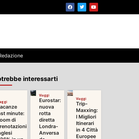
Redazione
trebbe interessarti
Viaggi
Viaggi
Eurostar:
iaggi
Trip-
acanze
nuova
Maxxing:
ast minute:
rotta
I Migliori
oom di
diretta
Itinerari
renotazioni
Londra-
in 4 Città
nglesi
Anversa
Europee