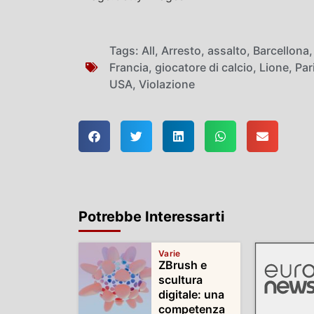
Tags:
All
,
Arresto
,
assalto
,
Barcellona
Francia
,
giocatore di calcio
,
Lione
,
Par
USA
,
Violazione
Potrebbe Interessarti
Varie
ZBrush e
scultura
digitale: una
competenza