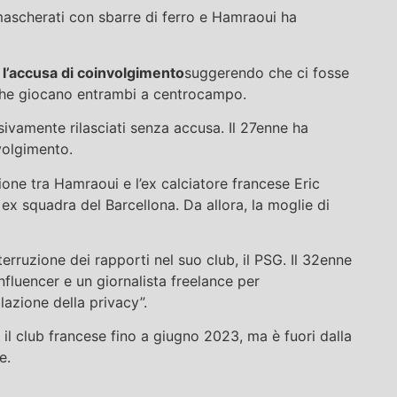
ascherati con sbarre di ferro e Hamraoui ha
n l’accusa di coinvolgimento
suggerendo che ci fosse
 che giocano entrambi a centrocampo.
sivamente rilasciati senza accusa. Il 27enne ha
volgimento.
ione tra Hamraoui e l’ex calciatore francese Eric
 ex squadra del Barcellona. Da allora, la moglie di
erruzione dei rapporti nel suo club, il PSG. Il 32enne
fluencer e un giornalista freelance per
lazione della privacy”.
l club francese fino a giugno 2023, ma è fuori dalla
e.