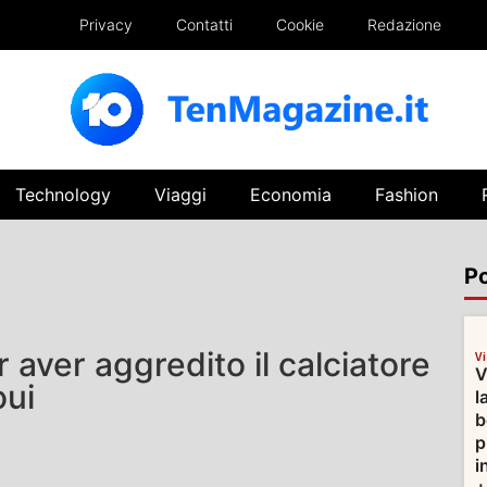
Privacy
Contatti
Cookie
Redazione
Technology
Viaggi
Economia
Fashion
Po
r aver aggredito il calciatore
V
V
oui
l
b
p
i