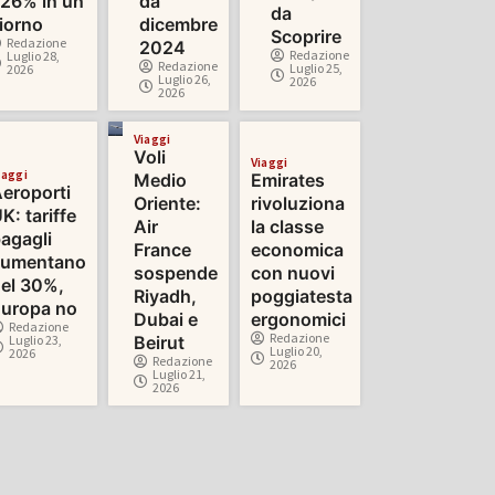
26% in un
da
da
iorno
dicembre
Scoprire
Redazione
2024
Redazione
Luglio 28,
Redazione
Luglio 25,
2026
Luglio 26,
2026
2026
Viaggi
Voli
Viaggi
iaggi
Medio
Emirates
eroporti
Oriente:
rivoluziona
K: tariffe
Air
la classe
agagli
France
economica
aumentano
sospende
con nuovi
el 30%,
Riyadh,
poggiatesta
uropa no
Dubai e
ergonomici
Redazione
Redazione
Luglio 23,
Beirut
Luglio 20,
2026
Redazione
2026
Luglio 21,
2026