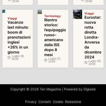
2026
2026
Viaggi
Technology
Eurostar:
Viaggi
Rientro
Vacanze
nuova
storico:
last minute:
rotta
l’equipaggio
boom di
diretta
russo-
prenotazioni
Londra-
americano
inglesi
Anversa
dalla ISS
+26% in un
da
dopo 8
giorno
dicembre
mesi
Luglio 28,
2024
Luglio 27,
2026
Luglio 26,
2026
2026
Copyright © 2026 Ten Magazine | Powered by Digiweb
Privacy
Contatti
Cookie
Redazione