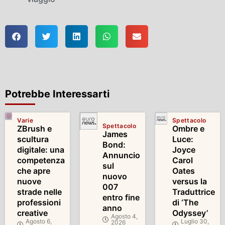
Potrebbe Interessarti
Varie
Spettacolo
Spettacolo
ZBrush e
Ombre e
James
scultura
Luce:
Bond:
digitale: una
Joyce
Annuncio
competenza
Carol
sul
che apre
Oates
nuovo
nuove
versus la
007
strade nelle
Traduttrice
entro fine
professioni
di ‘The
anno
creative
Odyssey’
Agosto 4,
Agosto 6,
Luglio 30,
2026