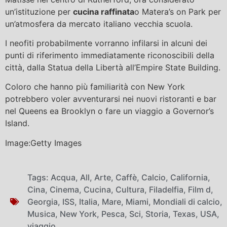
un’istituzione per
cucina raffinata
o Matera’s on Park per
un’atmosfera da mercato italiano vecchia scuola.
I neofiti probabilmente vorranno infilarsi in alcuni dei
punti di riferimento immediatamente riconoscibili della
città, dalla Statua della Libertà all’Empire State Building.
Coloro che hanno più familiarità con New York
potrebbero voler avventurarsi nei nuovi ristoranti e bar
nel Queens ea Brooklyn o fare un viaggio a Governor’s
Island.
Image:Getty Images
Tags:
Acqua
,
All
,
Arte
,
Caffè
,
Calcio
,
California
,
Cina
,
Cinema
,
Cucina
,
Cultura
,
Filadelfia
,
Film d
,
Georgia
,
ISS
,
Italia
,
Mare
,
Miami
,
Mondiali di calcio
,
Musica
,
New York
,
Pesca
,
Sci
,
Storia
,
Texas
,
USA
,
viaggio