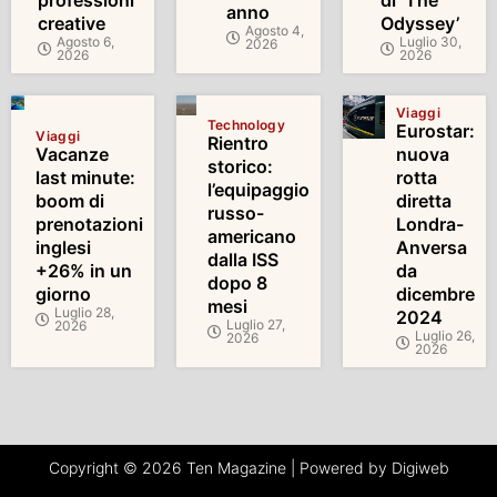
professioni
di ‘The
anno
creative
Odyssey’
Agosto 4,
Agosto 6,
Luglio 30,
2026
2026
2026
Viaggi
Technology
Eurostar:
Viaggi
Rientro
Vacanze
nuova
storico:
last minute:
rotta
l’equipaggio
boom di
diretta
russo-
prenotazioni
Londra-
americano
inglesi
Anversa
dalla ISS
+26% in un
da
dopo 8
giorno
dicembre
mesi
Luglio 28,
2024
Luglio 27,
2026
Luglio 26,
2026
2026
Copyright © 2026 Ten Magazine | Powered by Digiweb