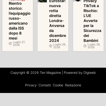
Eurostar:
Privacy
Rientro
nuova
TikTok a
storico:
rotta
Rischio:
l’equipaggio
diretta
L’UE
russo-
Londra-
Avverte
americano
Anversa
per la
dalla ISS
da
Sicurezza
dopo 8
dicembre
dei
mesi
2024
Bambini
Luglio 27,
Luglio 26,
Luglio 26,
2026
2026
2026
Copyright © 2026 Ten Magazine | Powered by Digiweb
Privacy
Contatti
Cookie
Redazione