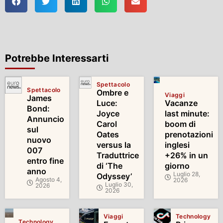
Potrebbe Interessarti
Spettacolo
Spettacolo
Ombre e
Viaggi
James
Luce:
Vacanze
Bond:
Joyce
last minute:
Annuncio
Carol
boom di
sul
Oates
prenotazioni
nuovo
versus la
inglesi
007
Traduttrice
+26% in un
entro fine
di ‘The
giorno
anno
Luglio 28,
Odyssey’
Agosto 4,
2026
Luglio 30,
2026
2026
Viaggi
Technology
Technology