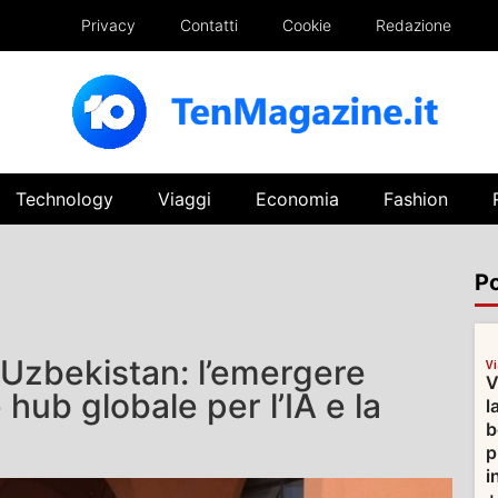
Privacy
Contatti
Cookie
Redazione
Technology
Viaggi
Economia
Fashion
Po
 Uzbekistan: l’emergere
V
V
 hub globale per l’IA e la
l
b
p
i