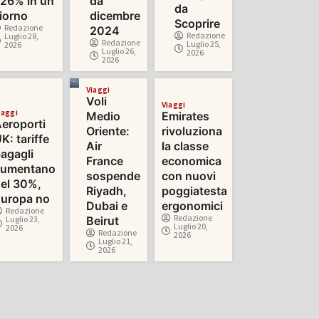
26% in un
da
da
iorno
dicembre
Scoprire
Redazione
2024
Redazione
Luglio 28,
Redazione
Luglio 25,
2026
Luglio 26,
2026
2026
Viaggi
Voli
Viaggi
iaggi
Medio
Emirates
eroporti
Oriente:
rivoluziona
K: tariffe
Air
la classe
agagli
France
economica
aumentano
sospende
con nuovi
el 30%,
Riyadh,
poggiatesta
uropa no
Dubai e
ergonomici
Redazione
Redazione
Luglio 23,
Beirut
Luglio 20,
2026
Redazione
2026
Luglio 21,
2026