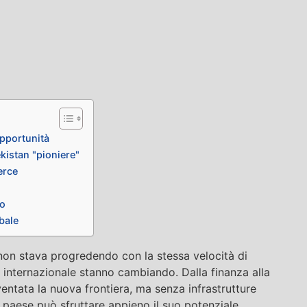
opportunità
kistan "pioniere"
erce
ro
obale
A) non stava progredendo con la stessa velocità di
internazionale stanno cambiando. Dalla finanza alla
iventata la nuova frontiera, ma senza infrastrutture
un paese può sfruttare appieno il suo potenziale.