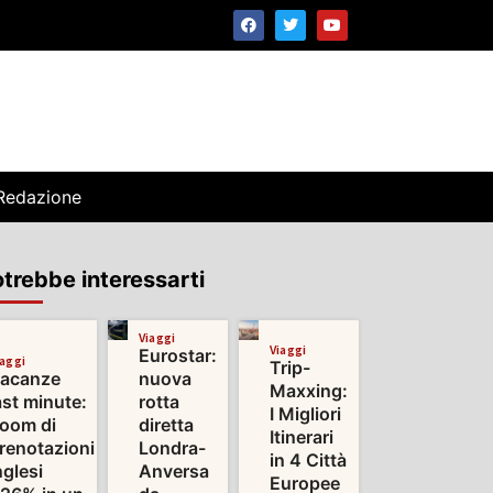
Redazione
trebbe interessarti
Viaggi
Viaggi
Eurostar:
iaggi
Trip-
acanze
nuova
Maxxing:
ast minute:
rotta
I Migliori
oom di
diretta
Itinerari
renotazioni
Londra-
in 4 Città
nglesi
Anversa
Europee