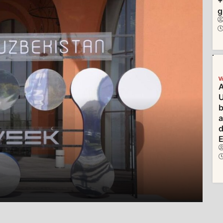
+
g
V
A
U
b
d
E