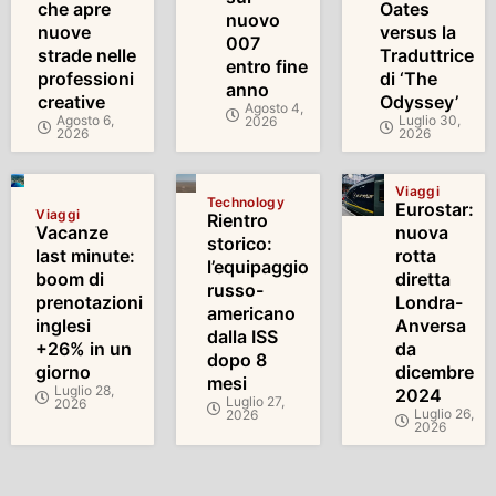
che apre
Oates
nuovo
nuove
versus la
007
strade nelle
Traduttrice
entro fine
professioni
di ‘The
anno
creative
Odyssey’
Agosto 4,
Agosto 6,
Luglio 30,
2026
2026
2026
Viaggi
Technology
Eurostar:
Viaggi
Rientro
Vacanze
nuova
storico:
last minute:
rotta
l’equipaggio
boom di
diretta
russo-
prenotazioni
Londra-
americano
inglesi
Anversa
dalla ISS
+26% in un
da
dopo 8
giorno
dicembre
mesi
Luglio 28,
2024
Luglio 27,
2026
Luglio 26,
2026
2026