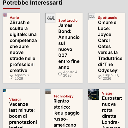
Potrebbe Interessarti
Varie
Spettacolo
Spettacolo
ZBrush e
Ombre e
James
scultura
Luce:
Bond:
digitale: una
Joyce
Annuncio
competenza
Carol
sul
che apre
Oates
nuovo
nuove
versus la
007
strade nelle
Traduttrice
entro fine
professioni
di ‘The
anno
creative
Odyssey’
Agosto 4,
Agosto 6,
Luglio 30,
2026
2026
2026
Viaggi
Technology
Eurostar:
Viaggi
Rientro
Vacanze
nuova
storico:
last minute:
rotta
l’equipaggio
boom di
diretta
russo-
prenotazioni
Londra-
americano
inglesi
Anversa