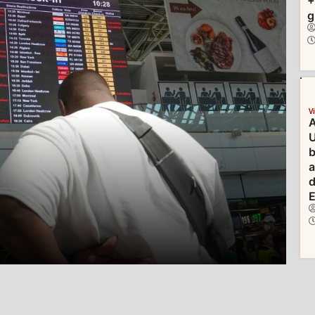
+
g
V
A
U
b
d
E