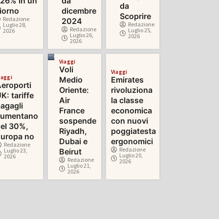
26% in un
da
da
iorno
dicembre
Scoprire
Redazione
2024
Redazione
Luglio 28,
Redazione
Luglio 25,
2026
Luglio 26,
2026
2026
Viaggi
Voli
Viaggi
iaggi
Medio
Emirates
eroporti
Oriente:
rivoluziona
K: tariffe
Air
la classe
agagli
France
economica
aumentano
sospende
con nuovi
el 30%,
Riyadh,
poggiatesta
uropa no
Dubai e
ergonomici
Redazione
Redazione
Luglio 23,
Beirut
Luglio 20,
2026
Redazione
2026
Luglio 21,
2026