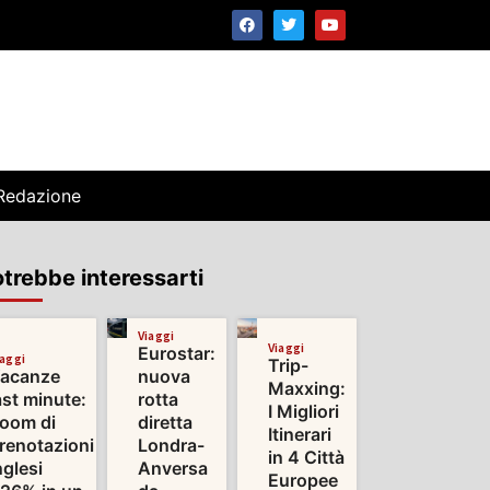
Redazione
trebbe interessarti
Viaggi
Viaggi
Eurostar:
iaggi
Trip-
acanze
nuova
Maxxing:
ast minute:
rotta
I Migliori
oom di
diretta
Itinerari
renotazioni
Londra-
in 4 Città
nglesi
Anversa
Europee