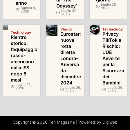
anno
Luglio 28,
Odyssey’
Agosto 4,
2026
Luglio 30,
2026
2026
Viaggi
Technology
Technology
Eurostar:
Privacy
Rientro
nuova
TikTok a
storico:
rotta
Rischio:
l’equipaggio
diretta
L’UE
russo-
Londra-
Avverte
americano
Anversa
per la
dalla ISS
da
Sicurezza
dopo 8
dicembre
dei
mesi
2024
Bambini
Luglio 27,
Luglio 26,
Luglio 26,
2026
2026
2026
Copyright © 2026 Ten Magazine | Powered by Digiweb