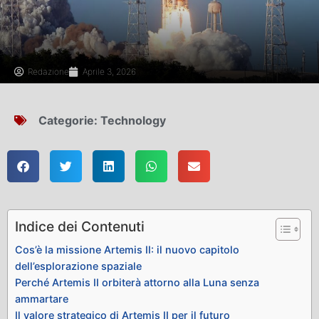
Redazione
Aprile 3, 2026
Categorie:
Technology
Indice dei Contenuti
Cos’è la missione Artemis II: il nuovo capitolo
dell’esplorazione spaziale
Perché Artemis II orbiterà attorno alla Luna senza
ammartare
Il valore strategico di Artemis II per il futuro