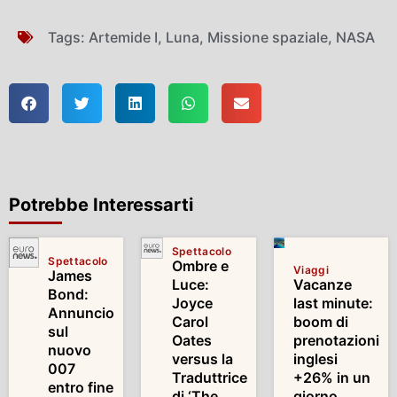
Tags:
Artemide I
,
Luna
,
Missione spaziale
,
NASA
Potrebbe Interessarti
Spettacolo
Spettacolo
Ombre e
Viaggi
James
Luce:
Vacanze
Bond:
Joyce
last minute:
Annuncio
Carol
boom di
sul
Oates
prenotazioni
nuovo
versus la
inglesi
007
Traduttrice
+26% in un
entro fine
di ‘The
giorno