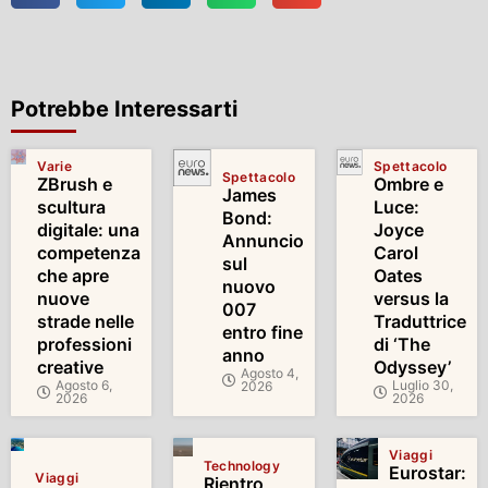
Potrebbe Interessarti
Varie
Spettacolo
Spettacolo
ZBrush e
Ombre e
James
scultura
Luce:
Bond:
digitale: una
Joyce
Annuncio
competenza
Carol
sul
che apre
Oates
nuovo
nuove
versus la
007
strade nelle
Traduttrice
entro fine
professioni
di ‘The
anno
creative
Odyssey’
Agosto 4,
Agosto 6,
Luglio 30,
2026
2026
2026
Viaggi
Technology
Eurostar:
Viaggi
Rientro