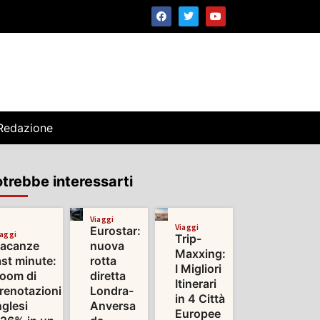
Redazione
trebbe interessarti
Viaggi
Viaggi
Eurostar:
iaggi
Trip-
acanze
nuova
Maxxing:
ast minute:
rotta
I Migliori
oom di
diretta
Itinerari
renotazioni
Londra-
in 4 Città
nglesi
Anversa
Europee