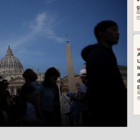
+
g
V
A
U
b
d
E