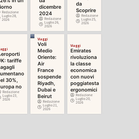
26% in un
da
da
iorno
dicembre
Scoprire
Redazione
2024
Redazione
Luglio 28,
Redazione
Luglio 25,
2026
Luglio 26,
2026
2026
Viaggi
Voli
Viaggi
iaggi
Medio
Emirates
eroporti
Oriente:
rivoluziona
K: tariffe
Air
la classe
agagli
France
economica
aumentano
sospende
con nuovi
el 30%,
Riyadh,
poggiatesta
uropa no
Dubai e
ergonomici
Redazione
Redazione
Luglio 23,
Beirut
Luglio 20,
2026
Redazione
2026
Luglio 21,
2026