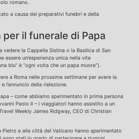
polo romano.
tato a causa dei preparativi funebri e della
 per il funerale di Papa
vedere la Cappella Sistina o la Basilica di San
he essere un’esperienza unica nella vita
 luna blu” è “ogni volta che un papa muore”).
re a Roma nelle prossime settimane per avere la
e e l’annuncio della rielezione.
 papa – come abbiamo sperimentato in prima persona
vanni Paolo II – i viaggiatori hanno assistito a un
 Travel Weekly James Ridgway, CEO di Christian
an Pietro e alla città del Vaticano hanno sperimentato
i sono stati in grado di partecipare a riunioni