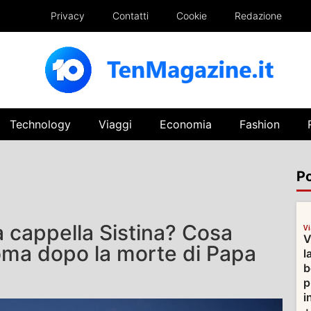
Privacy
Contatti
Cookie
Redazione
Technology
Viaggi
Economia
Fashion
Po
 cappella Sistina? Cosa
V
V
Roma dopo la morte di Papa
l
b
p
i