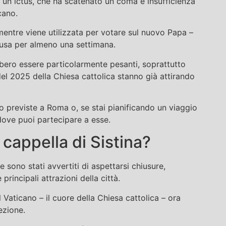
i un ictus, che ha scatenato un coma e insufficienza
cano.
mentre viene utilizzata per votare sul nuovo Papa –
usa per almeno una settimana.
ebbero essere particolarmente pesanti, soprattutto
del 2025 della Chiesa cattolica stanno già attirando
io previste a Roma o, se stai pianificando un viaggio
 dove puoi partecipare a esse.
cappella di Sistina?
 sono stati avvertiti di aspettarsi chiusure,
e principali attrazioni della città.
l Vaticano – il cuore della Chiesa cattolica – ora
ezione.