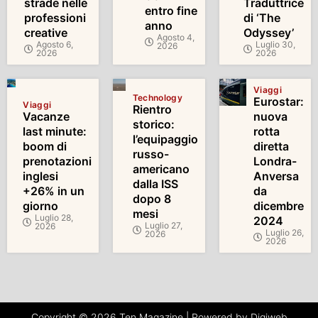
strade nelle
Traduttrice
entro fine
professioni
di ‘The
anno
creative
Odyssey’
Agosto 4,
Agosto 6,
Luglio 30,
2026
2026
2026
Viaggi
Technology
Eurostar:
Viaggi
Rientro
Vacanze
nuova
storico:
last minute:
rotta
l’equipaggio
boom di
diretta
russo-
prenotazioni
Londra-
americano
inglesi
Anversa
dalla ISS
+26% in un
da
dopo 8
giorno
dicembre
mesi
Luglio 28,
2024
Luglio 27,
2026
Luglio 26,
2026
2026
Copyright © 2026 Ten Magazine | Powered by Digiweb