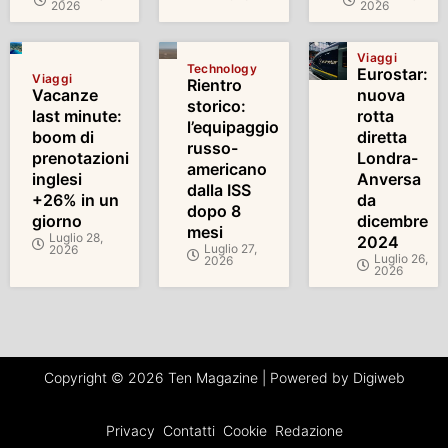
2026
2026
Viaggi
Technology
Eurostar:
Viaggi
Rientro
Vacanze
nuova
storico:
last minute:
rotta
l’equipaggio
boom di
diretta
russo-
prenotazioni
Londra-
americano
inglesi
Anversa
dalla ISS
+26% in un
da
dopo 8
giorno
dicembre
mesi
Luglio 28,
2024
Luglio 27,
2026
Luglio 26,
2026
2026
Copyright © 2026 Ten Magazine | Powered by Digiweb
Privacy
Contatti
Cookie
Redazione