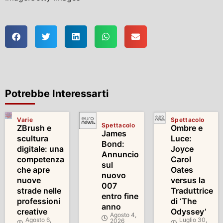
Potrebbe Interessarti
Varie
Spettacolo
Spettacolo
ZBrush e
Ombre e
James
scultura
Luce:
Bond:
digitale: una
Joyce
Annuncio
competenza
Carol
sul
che apre
Oates
nuovo
nuove
versus la
007
strade nelle
Traduttrice
entro fine
professioni
di ‘The
anno
creative
Odyssey’
Agosto 4,
Agosto 6,
Luglio 30,
2026