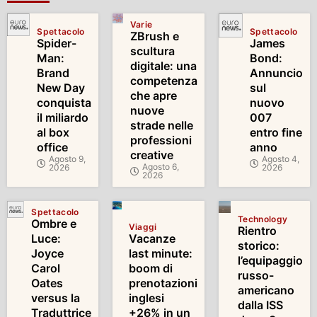
Varie
Spettacolo
Spettacolo
ZBrush e
Spider-
James
scultura
Man:
Bond:
digitale: una
Brand
Annuncio
competenza
New Day
sul
che apre
conquista
nuovo
nuove
il miliardo
007
strade nelle
al box
entro fine
professioni
office
anno
creative
Agosto 9,
Agosto 4,
Agosto 6,
2026
2026
2026
Spettacolo
Technology
Ombre e
Viaggi
Rientro
Luce:
Vacanze
storico:
Joyce
last minute:
l’equipaggio
Carol
boom di
russo-
Oates
prenotazioni
americano
versus la
inglesi
dalla ISS
Traduttrice
+26% in un