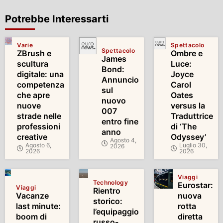
Potrebbe Interessarti
Varie
Spettacolo
Spettacolo
ZBrush e
Ombre e
James
scultura
Luce:
Bond:
digitale: una
Joyce
Annuncio
competenza
Carol
sul
che apre
Oates
nuovo
nuove
versus la
007
strade nelle
Traduttrice
entro fine
professioni
di ‘The
anno
creative
Odyssey’
Agosto 4,
Agosto 6,
Luglio 30,
2026
2026
2026
Viaggi
Technology
Eurostar:
Viaggi
Rientro
Vacanze
nuova
storico:
last minute:
rotta
l’equipaggio
boom di
diretta
russo-