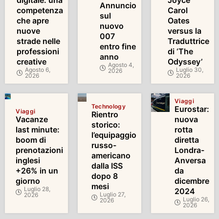
digitale: una
Joyce
Annuncio
competenza
Carol
sul
che apre
Oates
nuovo
nuove
versus la
007
strade nelle
Traduttrice
entro fine
professioni
di ‘The
anno
creative
Odyssey’
Agosto 4,
Agosto 6,
Luglio 30,
2026
2026
2026
Viaggi
Technology
Eurostar:
Viaggi
Rientro
Vacanze
nuova
storico:
last minute:
rotta
l’equipaggio
boom di
diretta
russo-
prenotazioni
Londra-
americano
inglesi
Anversa
dalla ISS
+26% in un
da
dopo 8
giorno
dicembre
mesi
Luglio 28,
2024
Luglio 27,
2026
Luglio 26,
2026
2026