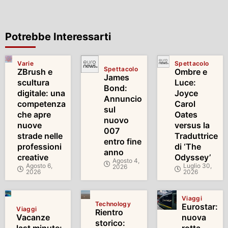
Potrebbe Interessarti
Varie
Spettacolo
Spettacolo
ZBrush e
Ombre e
James
scultura
Luce:
Bond:
digitale: una
Joyce
Annuncio
competenza
Carol
sul
che apre
Oates
nuovo
nuove
versus la
007
strade nelle
Traduttrice
entro fine
professioni
di ‘The
anno
creative
Odyssey’
Agosto 4,
Agosto 6,
Luglio 30,
2026
2026
2026
Viaggi
Technology
Eurostar:
Viaggi
Rientro
Vacanze
nuova
storico: