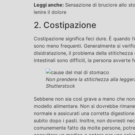
Leggi anche:
Sensazione di bruciore allo st
lenire il dolore
2. Costipazione
Costipazione significa feci dure. È quando l
sono meno frequenti. Generalmente si verific
disidratazione, il problema della stitichezza
intestinali sono difficili, la persona avverte f
Non prendere la stitichezza alla legge
Shutterstock
Sebbene non sia così grave a meno che non 
modello alimentare. Non si dovrebbe rimaner
normale e assicurati una corretta digestione
subito dopo i pasti. Inoltre, non dovresti ne
comunemente fatto da molte persone, potreb
consultare un medico e optare per una solu