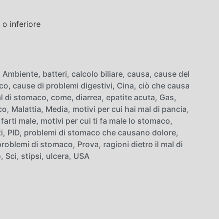
o inferiore
,
Ambiente
,
batteri
,
calcolo biliare
,
causa
,
cause del
aco
,
cause di problemi digestivi
,
Cina
,
ciò che causa
l di stomaco
,
come
,
diarrea
,
epatite acuta
,
Gas
,
co
,
Malattia
,
Media
,
motivi per cui hai mal di pancia
,
farti male
,
motivi per cui ti fa male lo stomaco
,
i
,
PID
,
problemi di stomaco che causano dolore
,
 problemi di stomaco
,
Prova
,
ragioni dietro il mal di
o
,
Sci
,
stipsi
,
ulcera
,
USA