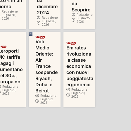
26% in un
da
da
iorno
dicembre
Scoprire
Redazione
2024
Redazione
Luglio 28,
Redazione
Luglio 25,
2026
Luglio 26,
2026
2026
Viaggi
Voli
Viaggi
iaggi
Medio
Emirates
eroporti
Oriente:
rivoluziona
K: tariffe
Air
la classe
agagli
France
economica
aumentano
sospende
con nuovi
el 30%,
Riyadh,
poggiatesta
uropa no
Dubai e
ergonomici
Redazione
Redazione
Luglio 23,
Beirut
Luglio 20,
2026
Redazione
2026
Luglio 21,
2026