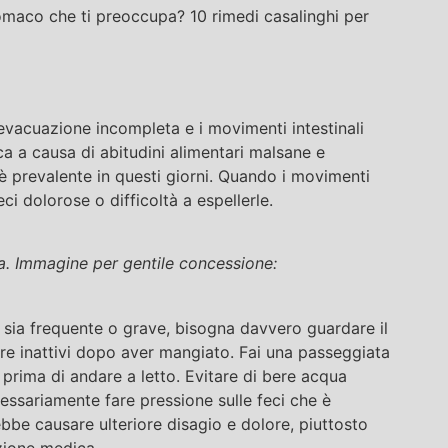
omaco che ti preoccupa? 10 rimedi casalinghi per
’evacuazione incompleta e i movimenti intestinali
a a causa di abitudini alimentari malsane e
 è prevalente in questi giorni. Quando i movimenti
eci dolorose o difficoltà a espellerle.
ra. Immagine per gentile concessione:
sia frequente o grave, bisogna davvero guardare il
e inattivi dopo aver mangiato. Fai una passeggiata
 prima di andare a letto. Evitare di bere acqua
cessariamente fare pressione sulle feci che è
be causare ulteriore disagio e dolore, piuttosto
zione medica.