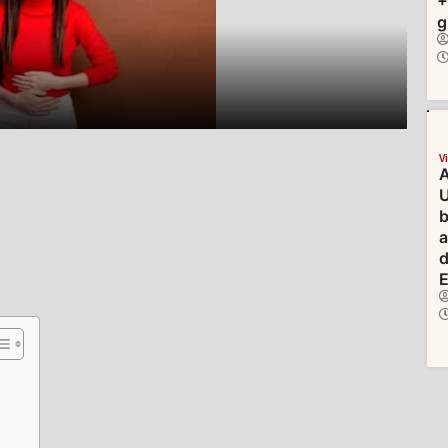
+
g
V
A
U
b
d
E