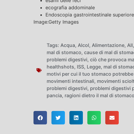
esami delle feci
ecografia addominale
Endoscopia gastrointestinale superiore 
Image:Getty Images
Tags:
Acqua
,
Alcol
,
Alimentazione
,
All
mal di stomaco
,
cause di mal di stom
problemi digestivi
,
ciò che provoca ma
healthshots
,
ISS
,
Legge
,
mal di stoma
motivi per cui il tuo stomaco potrebbe 
movimenti intestinali
,
movimenti sciolt
problemi digestivi
,
problemi digestivi
pancia
,
ragioni dietro il mal di stomac