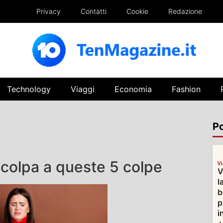
Privacy
Contatti
Cookie
Redazione
Technology
Viaggi
Economia
Fashion
Po
 colpa a queste 5 colpe
V
V
l
b
p
i