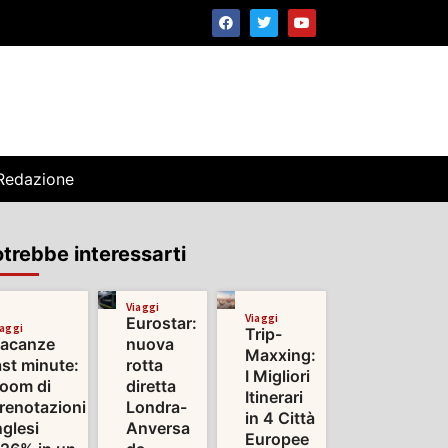
Redazione
trebbe interessarti
Viaggi
Viaggi
Eurostar:
iaggi
Trip-
acanze
nuova
Maxxing:
ast minute:
rotta
I Migliori
oom di
diretta
Itinerari
renotazioni
Londra-
in 4 Città
nglesi
Anversa
Europee