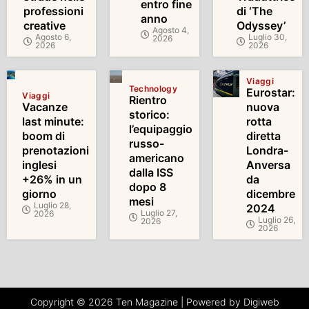
entro fine
professioni
di ‘The
anno
creative
Odyssey’
Agosto 4,
Agosto 6,
Luglio 30,
2026
2026
2026
Viaggi
Technology
Eurostar:
Viaggi
Rientro
Vacanze
nuova
storico:
last minute:
rotta
l’equipaggio
boom di
diretta
russo-
prenotazioni
Londra-
americano
inglesi
Anversa
dalla ISS
+26% in un
da
dopo 8
giorno
dicembre
mesi
Luglio 28,
2024
Luglio 27,
2026
Luglio 26,
2026
2026
Copyright © 2026 Ten Magazine | Powered by Digiweb