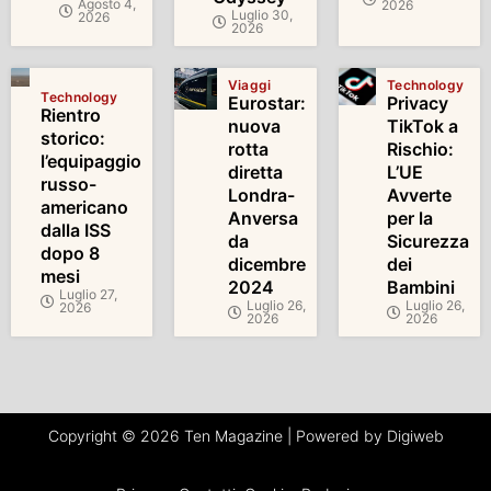
Agosto 4,
2026
Luglio 30,
2026
2026
Viaggi
Technology
Technology
Eurostar:
Privacy
Rientro
nuova
TikTok a
storico:
rotta
Rischio:
l’equipaggio
diretta
L’UE
russo-
Londra-
Avverte
americano
Anversa
per la
dalla ISS
da
Sicurezza
dopo 8
dicembre
dei
mesi
2024
Bambini
Luglio 27,
Luglio 26,
Luglio 26,
2026
2026
2026
Copyright © 2026 Ten Magazine | Powered by Digiweb