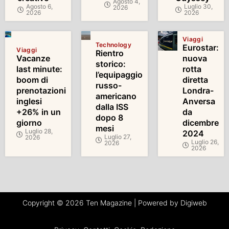
Agosto 4,
Agosto 6,
Luglio 30,
2026
2026
2026
Viaggi
Technology
Eurostar:
Viaggi
Rientro
Vacanze
nuova
storico:
last minute:
rotta
l’equipaggio
boom di
diretta
russo-
prenotazioni
Londra-
americano
inglesi
Anversa
dalla ISS
+26% in un
da
dopo 8
giorno
dicembre
mesi
Luglio 28,
2024
Luglio 27,
2026
Luglio 26,
2026
2026
Copyright © 2026 Ten Magazine | Powered by Digiweb