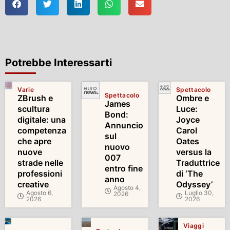
Potrebbe Interessarti
Varie
Spettacolo
Spettacolo
ZBrush e
Ombre e
James
scultura
Luce:
Bond:
digitale: una
Joyce
Annuncio
competenza
Carol
sul
che apre
Oates
nuovo
nuove
versus la
007
strade nelle
Traduttrice
entro fine
professioni
di ‘The
anno
creative
Odyssey’
Agosto 4,
Agosto 6,
Luglio 30,
2026
2026
2026
Viaggi