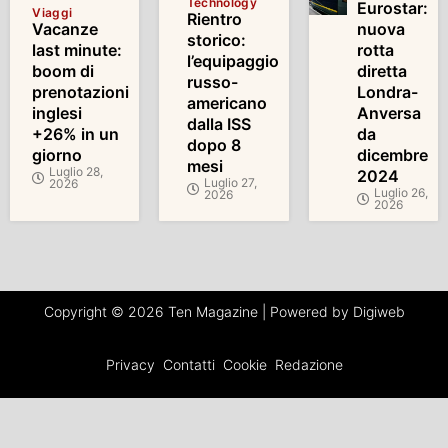
Technology
Eurostar:
Viaggi
Rientro
Vacanze
nuova
storico:
last minute:
rotta
l’equipaggio
boom di
diretta
russo-
prenotazioni
Londra-
americano
inglesi
Anversa
dalla ISS
+26% in un
da
dopo 8
giorno
dicembre
mesi
Luglio 28,
2024
Luglio 27,
2026
Luglio 26,
2026
2026
Copyright © 2026 Ten Magazine | Powered by Digiweb
Privacy
Contatti
Cookie
Redazione