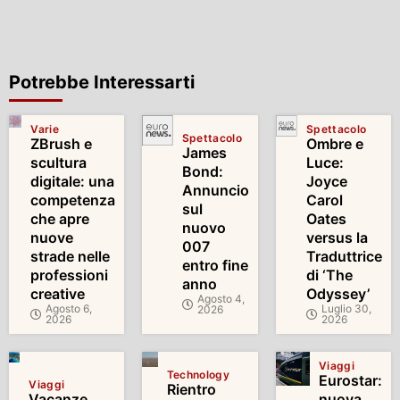
Potrebbe Interessarti
Varie
Spettacolo
Spettacolo
ZBrush e
Ombre e
James
scultura
Luce:
Bond:
digitale: una
Joyce
Annuncio
competenza
Carol
sul
che apre
Oates
nuovo
nuove
versus la
007
strade nelle
Traduttrice
entro fine
professioni
di ‘The
anno
creative
Odyssey’
Agosto 4,
Agosto 6,
Luglio 30,
2026
2026
2026
Viaggi
Technology
Eurostar:
Viaggi
Rientro
Vacanze
nuova